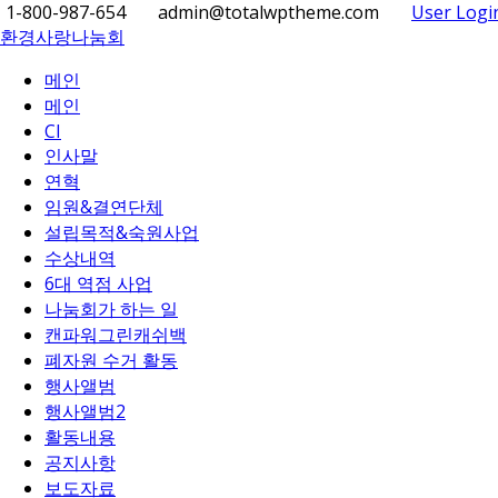
1-800-987-654
admin@totalwptheme.com
User Logi
환경사랑나눔회
메인
메인
CI
인사말
연혁
임원&결연단체
설립목적&숙원사업
수상내역
6대 역점 사업
나눔회가 하는 일
캔파워그린캐쉬백
폐자원 수거 활동
행사앨범
행사앨범2
활동내용
공지사항
보도자료