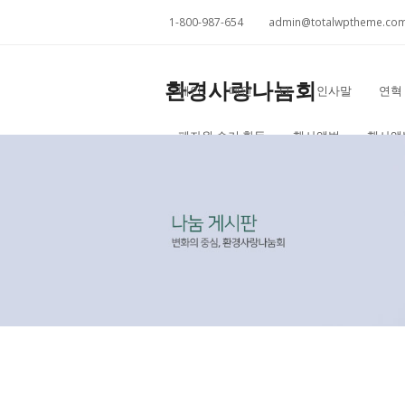
1-800-987-654
admin@totalwptheme.co
환경사랑나눔회
메인
메인
CI
인사말
연혁
폐자원 수거 활동
행사앨범
행사앨