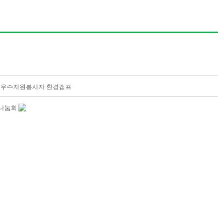
도 우수자원봉사자 환경캠프
나눔회