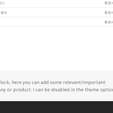
공시
환경
경캠프
환경
환경
 block, here you can add some relevant/important
y or product. I can be disabled in the theme optio