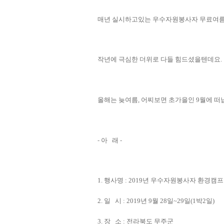
매년 실시하고있는 우수자원봉사자 무료여름
작년에 극심한 더위로 다들 힘드셨을텐데요
.
올해는 늦여름
어찌보면 초가을인
월에 떠
,
9
- 아 래 -
행사명
년 우수자원봉사자 환경캠프
1.
: 2019
일 시
년
월
일
일
박
일
2.
: 2019
9
28
~29
(1
2
)
장 소
전라북도 무주군
3.
: