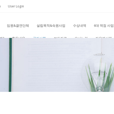
m
User Login
임원&결연단체
설립목적&숙원사업
수상내역
6대 역점 사업
범2
활동내용
공지사항
보도자료
오시는길
자유게시판