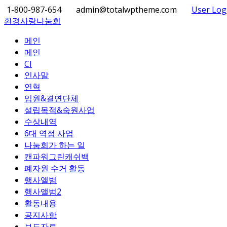
1-800-987-654
admin@totalwptheme.com
User Log
환경사랑나눔회
메인
메인
CI
인사말
연혁
임원&결연단체
설립목적&숙원사업
수상내역
6대 역점 사업
나눔회가 하는 일
캔파워그린캐쉬백
폐자원 수거 활동
행사앨범
행사앨범2
활동내용
공지사항
보도자료